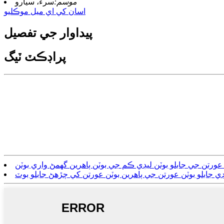
موسم:
سرءُ، سيارو
اسان کي اي ميل موڪليو
پيداوار جي تفصيل
پراڊڪٽ ٽيگ
ورتن جي جابلو بوٽن ليڊي ڪم جي بوٽن ٻاهرين گھمڻ واري بوٽن
ڊي جابلو بوٽن عورتن جي ٻاهرين بوٽن عورتن کي چڙهڻ جابلو بوٽ