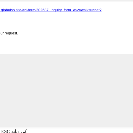
ڳولهڻ لاءِ داخل ڪريو يا بند ڪرڻ لاءِ ESC کي دٻايو