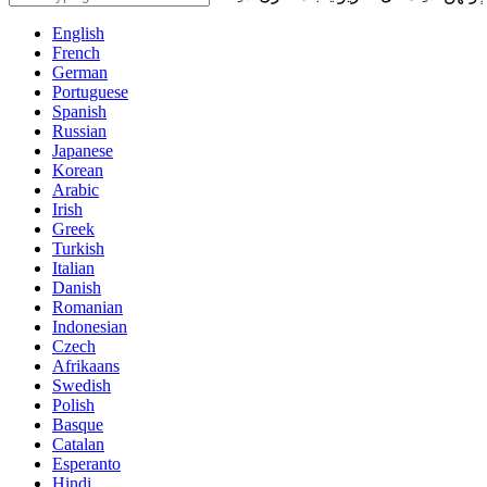
English
French
German
Portuguese
Spanish
Russian
Japanese
Korean
Arabic
Irish
Greek
Turkish
Italian
Danish
Romanian
Indonesian
Czech
Afrikaans
Swedish
Polish
Basque
Catalan
Esperanto
Hindi