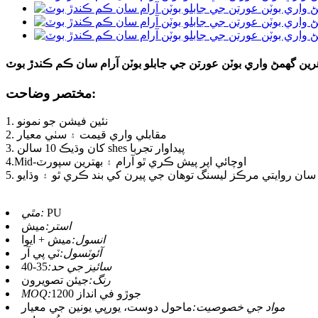
رين گھمڻ واري بوٽن عورتن جي جابلو بوٽن آرام سان ڪم ڪندڙ بوٽ
مختصر وضاحت:
1. نئين فيشن جو نمونو
2. مقابلي واري قيمت ۽ سٺي معيار
3. کان وڌيڪ 10 سالن shes پيداوار تجربا
4.Mid-اوچائي اپر پيش ڪري ٿو آرام ۽ بهترين سپورٽ
ين سان روايتي مرڪز ليسنگ توهان جي پيرن کي بند ڪري ٿو ۽ وڌايو
PU
مٿي:
استر:
ميش
انسول:
ميش + ايوا
آئوٽسول:
ٽي پي آر
سائيز جي حد:
35-40
رنگ:
جيئن تصويرون
1200 جوڙو في انداز
MOQ:
مواد جي خصوصيت:
ماحول دوست، يورپي يونين جي معيار