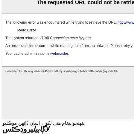
پنهنجو پيغام هتي لکو ۽ اسان ڏانهن موڪليو
لاڳاپيل
پروڊڪٽس