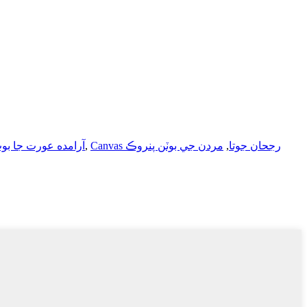
Canvas رجحان جوتا
,
مردن جي بوٽن پنروڪ
,
آرامده عورت جا ب