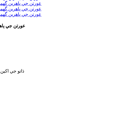
عورتن جي ٻاه
5. ڌاتو جي اک