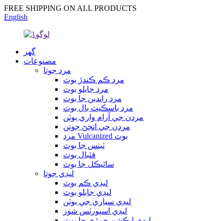
FREE SHIPPING ON ALL PRODUCTS
English
گهر
مصنوعات
مرد جوتا
مرد ڪم ڪندڙ بوٽ
مرد جابلو بوٽ
مرد راندين جا بوٽ
مرد باسڪيٽ بال بوٽ
مردن جي آرام واري بوٽن
مردن جي انجڻ جوتن
مرد Vulcanized بوٽ
ٽينس جا بوٽ
فٽبال بوٽ
سائيڪل جا بوٽ
ليڊي جوتا
ليڊي ڪم بوٽ
ليڊي جابلو بوٽ
ليڊي سياري جي بوٽن
ليڊي اسپورٽس شوز
ليڊي ايڪشن چمڙي جا بوٽ