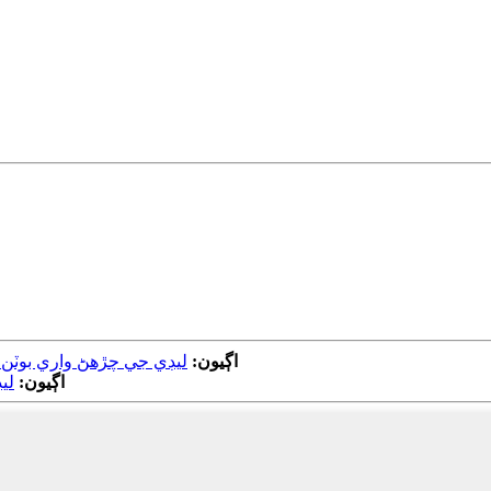
اڳيون:
ليڊي جي چڙهڻ واري بوٽن ع
اڳيون:
لي