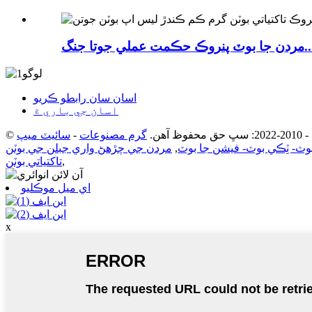
 پنروڪ حڪمت عملي جوتا جنگ...
اسان سان رابطو ڪريو
اسان جي باري ۾
ظ آهن.
گرم مصنوعات
-
سائيٽ ميپ
بوٽ- ٽِڪي بوٽ- فيشن جا بوٽ
,
مردن جي چڙهڻ واري جبلن جي بوٽن
,
تاکتياتي بوٽن
اي ميل موڪليو
x