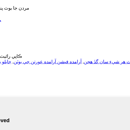
مردن جا بوٽ
© ڪاپي رائيٽ - 2010-2022: سڀ حق محفو
وٽ هر شيء سان گڏ هجن
,
آرامده فيشن آرامده عورتن جي بوٽن
,
جابلو 