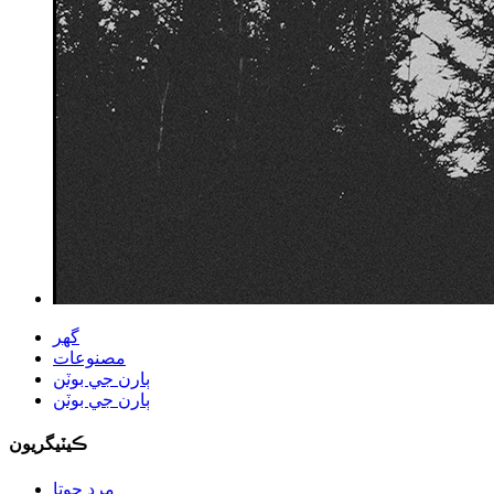
گهر
مصنوعات
ٻارن جي بوٽن
ٻارن جي بوٽن
ڪيٽيگريون
مرد جوتا