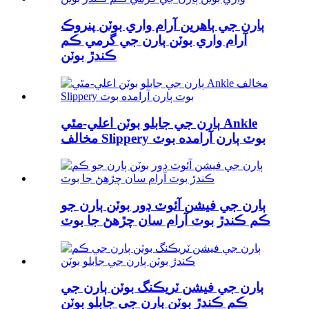
ٻارن جي ٻاهرين آرام واري بوٽن پنروڪ
آرام واري بوٽن ٻارن جي گرمي ڪم
ڪندڙ بوٽن
ٻارن جي جابلو بوٽن اعلي-مٿي Ankle
مخالف Slippery بوٽ ٻارن آرامده بوٽ
ٻارن جي فيشن آئوٽ ڊور بوٽن ٻارن جو
ڪم ڪندڙ بوٽ آرام سان چڙهڻ جا بوٽ
ٻارن جي فيشن ٽريڪنگ بوٽن ٻارن جي
ڪم ڪندڙ بوٽن ٻارن جي جابلو بوٽن