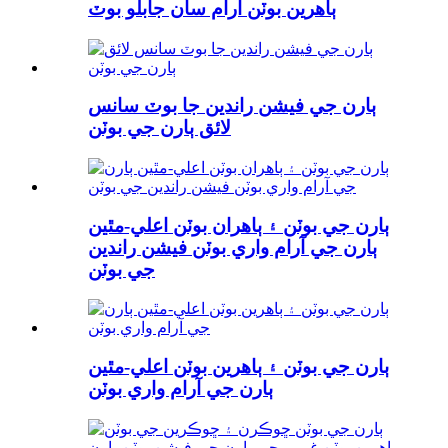
ٻاهرين بوٽن آرام سان جابلو بوٽ
ٻارن جي فيشن راندين جا بوٽ سانس
لائق ٻارن جي بوٽن
ٻارن جي بوٽن ۽ ٻاهران بوٽن اعلي-مٿين
ٻارن جي آرام واري بوٽن فيشن راندين
جي بوٽن
ٻارن جي بوٽن ۽ ٻاھرين بوٽن اعلي-مٿين
ٻارن جي آرام واري بوٽن