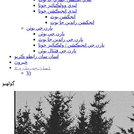
ليڊي وولڪنائيز جوتا
ليڊي انجيڪشن جوتا
انجکشن بوٽ
انجکشن راندين جا بوٽ
ٻارن جي بوٽن
ٻارن جي بوٽن
ٻارن جي راندين جا بوٽ
ٻارن جي انجيڪشن / ولڪنائيز جوتا
ٻارن جي فٽبال بوٽن
اسان سان رابطو ڪريو
خبرون
اسان جي باري ۾
Vr
ڳولهيو