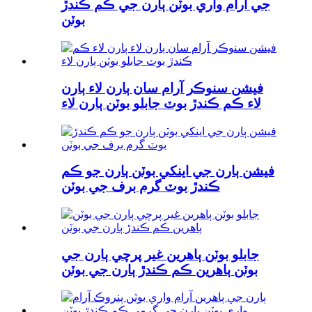
جي آرام واري بوٽن ٻارن جي ڪم ڪندڙ
بوٽن
فيشن سنوڪر آرام سان ٻارن لاء ٻارن
لاء ڪم ڪندڙ بوٽ جابلو بوٽن ٻارن لاء
فيشن ٻارن جي اينکي بوٽن ٻارن جو ڪم
ڪندڙ بوٽ گرم برف جي بوٽن
جابلو بوٽن ٻاهرين غير پرچي ٻارن جي
بوٽن ٻاهرين ڪم ڪندڙ ٻارن جي بوٽن