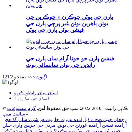
ٻارن جي بوٽن ڇوڪرن ۽ ڇوڪرين جي
بوٽن ٻاهرين بوٽن غير پرچي ٻارن جي
فيشن بوٽن ٻارن جي بوٽن
فيشن ٻارن جو جوتا آرام سان ٻارن جي
راندين جي بوٽن سانسائي بوٽ
اڳيون >
>>
صفحو 1/2
2
1
اسان سان رابطو ڪريو
اسان جي باري ۾
© ڪاپي رائيٽ - 2010-2022: سڀ حق محفوظ آهن.
گرم مصنوعات
-
سائيٽ ميپ
Canvas رجحان جوتا
,
,
آرامده عورت جا بوٽ هر شيء سان گڏ هجن
آرامده فيشن آرامده عورتن جي بوٽن
,
مردن جي چڙهڻ واري جبلن
جي بوٽن
,
مردن جي بوٽن پنروڪ تاکتياتي بوٽن
,
جابلو بوٽ- ٽِڪي