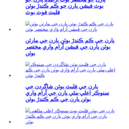
بوٽ فيشن ٻارن جو ڪم ڪندڙ بوٽن
فليٽ فوٽ بوٽ
ٻارن جي ڪم ڪندڙ بوٽن ٻارن جي مارٽن
بوٽن ٻارن جي فيشن آرام واري مختصر
بوٽن
ٻارن جي فليٽ بوٽن شاگردن جي
سنوڪر اعلي-مٿي ٻارن جي آرام واري
بوٽن ٻارن جي ڪم ڪندڙ بوٽن