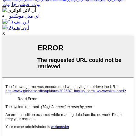
,
بوٽ- فيشن جا بوٽ
اي ميل موڪليو
x