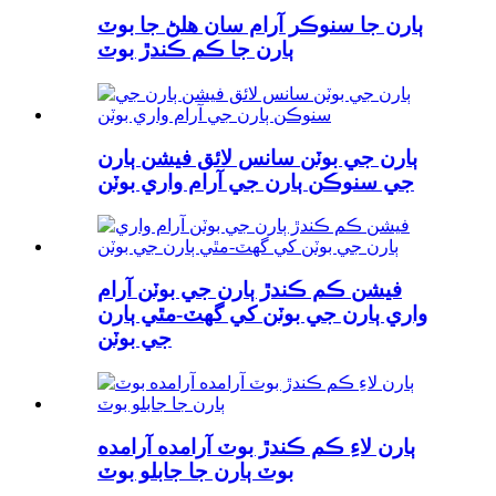
ٻارن جا سنوڪر آرام سان هلڻ جا بوٽ
ٻارن جا ڪم ڪندڙ بوٽ
ٻارن جي بوٽن سانس لائق فيشن ٻارن
جي سنوڪن ٻارن جي آرام واري بوٽن
فيشن ڪم ڪندڙ ٻارن جي بوٽن آرام
واري ٻارن جي بوٽن کي گهٽ-مٿي ٻارن
جي بوٽن
ٻارن لاءِ ڪم ڪندڙ بوٽ آرامده آرامده
بوٽ ٻارن جا جابلو بوٽ