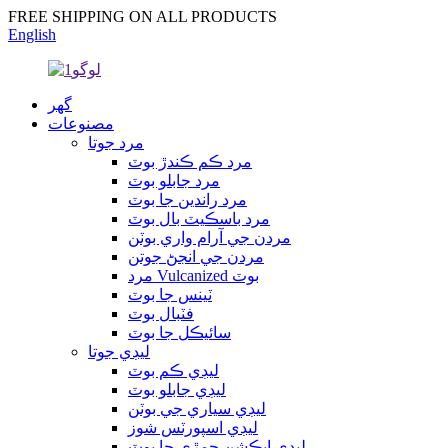
FREE SHIPPING ON ALL PRODUCTS
English
گهر
مصنوعات
مرد جوتا
مرد ڪم ڪندڙ بوٽ
مرد جابلو بوٽ
مرد راندين جا بوٽ
مرد باسڪيٽ بال بوٽ
مردن جي آرام واري بوٽن
مردن جي انجڻ جوتن
مرد Vulcanized بوٽ
ٽينس جا بوٽ
فٽبال بوٽ
سائيڪل جا بوٽ
ليڊي جوتا
ليڊي ڪم بوٽ
ليڊي جابلو بوٽ
ليڊي سياري جي بوٽن
ليڊي اسپورٽس شوز
ليڊي ايڪشن چمڙي جا بوٽ