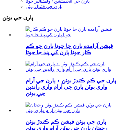
ٻارن جي انجيڪشن / ولڪنائيز جوتا
ٻارن جي فٽبال بوٽن
ٻارن جي بوٽن
فيشن آرامده ٻارن جا جوتا ٻارن جو ڪم
ڪار جوتا ٻارن کي پنڌ ​​​​جا جوتا
ٻارن جي ڪم ڪندڙ بوٽن ۽ ٻارن جي آرام
واري بوٽن ٻارن جي آرام واري راندين
جي بوٽن
ٻارن جي بوٽن فيشن ڪم ڪندڙ بوٽن
رجحان ٻارن جي بوٽن آرام واري بوٽن