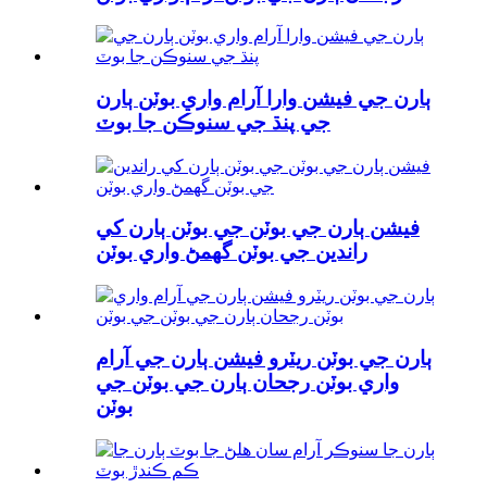
ٻارن جي فيشن وارا آرام واري بوٽن ٻارن
جي پنڌ ​​​​جي سنوڪن جا بوٽ
فيشن ٻارن جي بوٽن جي بوٽن ٻارن کي
راندين جي بوٽن گھمڻ واري بوٽن
ٻارن جي بوٽن ريٽرو فيشن ٻارن جي آرام
واري بوٽن رجحان ٻارن جي بوٽن جي
بوٽن