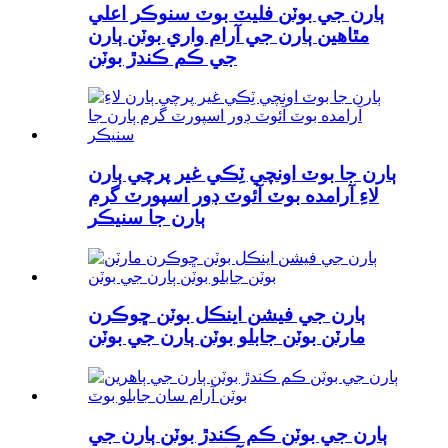
ٻارن جي بوٽن فليٽ بوٽ سنوڪر اعلي
مٿاهين ٻارن جي آرام واري بوٽن ٻارن
جي ڪم ڪندڙ بوٽن
ٻارن جا بوٽ اونچي ٽِڪي غير پرچي ٻارن
لاءِ آرامده بوٽ آئوٽ ڊور اسپورٽ گرم
ٻارن جا سنيڪر
ٻارن جي فيشن اينڪل بوٽن ڇوڪرن
مارٽن بوٽن جابلو بوٽن ٻارن جي بوٽن
ٻارن جي بوٽن ڪم ڪندڙ بوٽن ٻارن جي