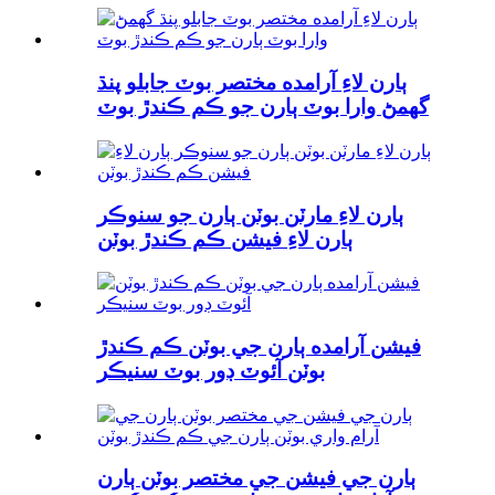
ٻارن لاءِ آرامده مختصر بوٽ جابلو پنڌ
گھمڻ وارا بوٽ ٻارن جو ڪم ڪندڙ بوٽ
ٻارن لاءِ مارٽن بوٽن ٻارن جو سنوڪر
ٻارن لاءِ فيشن ڪم ڪندڙ بوٽن
فيشن آرامده ٻارن جي بوٽن ڪم ڪندڙ
بوٽن آئوٽ ڊور بوٽ سنيڪر
ٻارن جي فيشن جي مختصر بوٽن ٻارن