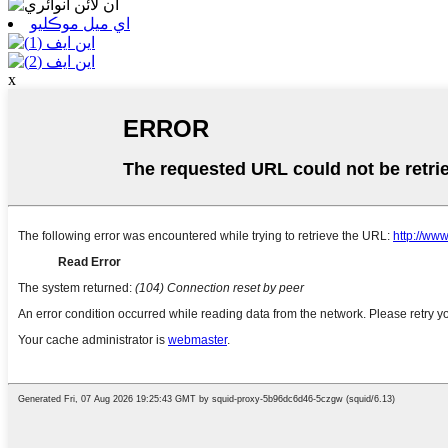
اي ميل موڪليو
x