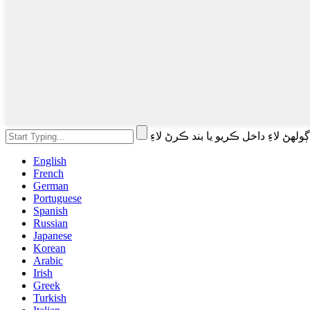
English
French
German
Portuguese
Spanish
Russian
Japanese
Korean
Arabic
Irish
Greek
Turkish