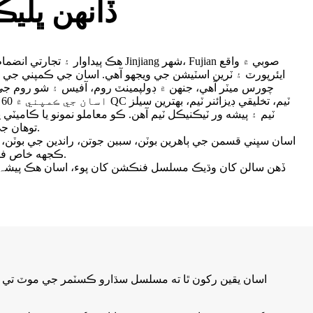
Walksun ڏانهن ڀل
ا
ٽيم ۽ پيشه ور ٽيڪنيڪل ٽيم آهن. ڪو معاملو نمونو يا ڪاميٽي
توهان جي ضرورت هيٺ ڪري سگهجي ٿو.
اسان سڀني قسمن جي ٻاهرين بوٽن، سببن جوتن، راندين جي بوٽن، بو
ڪجهه خاص فنڪشنل بوٽن ۽ انهي تي خاص آهن.
ڏهن سالن کان وڌيڪ مسلسل فنڪشن کان پوء، اسان هڪ پیشہ
اسان يقين رکون ٿا ته مسلسل سڌارو ڪسٽمر جي موٽ تي منحص