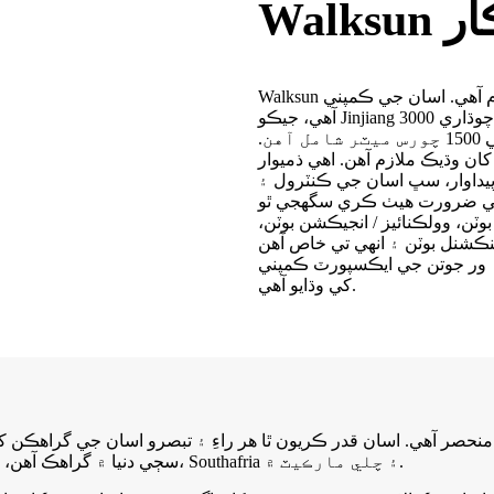
يڪار
Walksun هڪ پيداوار ۽ تجارتي انضمام آهي. اسان جي ڪمپني Jinjiang شهر، Fujian صوبي ۾ واقع
آهي، جيڪو Jinjiang ايئرپورٽ ۽ ٽرين اسٽيشن جي ويجهو آهي. اسان جي ڪمپني جي چوڌاري 3000
چورس ميٽر آهي، جنهن ۾ ڊولپمينٽ روم، آفيس ۽ شو روم جي 1500 چورس ميٽر شامل آهن.
سان جي ڪمپني ۾ 60 کان وڌيڪ ملازم آهن. اهي ذميوار QC ٽيم، تخليقي ڊيزائنر ٽيم، بهترين سيلز
 پيداوار، سڀ اسان جي ڪنٽرول ۽
ٽن، وولڪنائيز / انجيڪشن بوٽن،
 ور جوتن جي ايڪسپورٽ ڪمپني
کي وڌايو آهي.
ر آهي. اسان قدر ڪريون ٿا هر راءِ ۽ تبصرو اسان جي گراهڪن کان. 
سڄي دنيا ۾ گراهڪ آهن، خاص طور تي فرانس، پولينڊ، اسپين، ميڪسيڪو، آمريڪا، ڪئناڊا، Southafria ۽ چلي مارڪيٽ ۾.