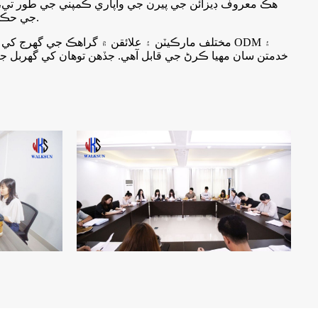
هڪ معروف ڊيزائن جي پيرن جي واپاري ڪمپني جي طور تي، ا
جي حڪمت عملي اسان کي بين الاقوامي مارڪيٽ ۾ مضبوط پوزيشن حاصل ڪرڻ ۾ مدد ڪري ٿي ۽ ڊگهي مدت جي ترقي کي يقيني بڻائي ٿي.