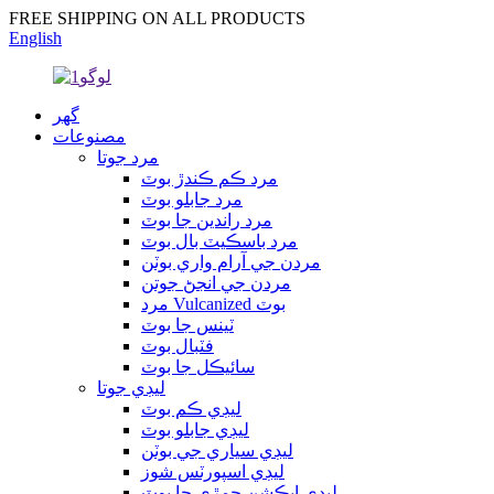
FREE SHIPPING ON ALL PRODUCTS
English
گهر
مصنوعات
مرد جوتا
مرد ڪم ڪندڙ بوٽ
مرد جابلو بوٽ
مرد راندين جا بوٽ
مرد باسڪيٽ بال بوٽ
مردن جي آرام واري بوٽن
مردن جي انجڻ جوتن
مرد Vulcanized بوٽ
ٽينس جا بوٽ
فٽبال بوٽ
سائيڪل جا بوٽ
ليڊي جوتا
ليڊي ڪم بوٽ
ليڊي جابلو بوٽ
ليڊي سياري جي بوٽن
ليڊي اسپورٽس شوز
ليڊي ايڪشن چمڙي جا بوٽ