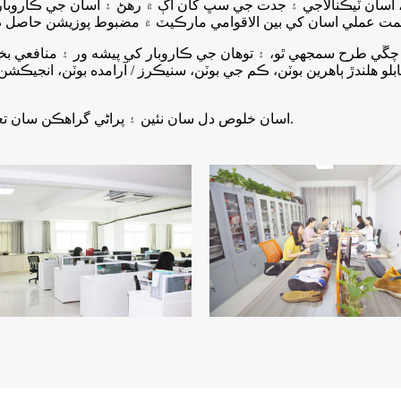
سان ٽيڪنالاجي ۽ جدت جي سڀ کان اڳ ۾ رهڻ ۽ اسان جي ڪاروبار ج
اسان خلوص دل سان نئين ۽ پراڻي گراهڪن سان تعاون ڪرڻ ۽ دوستانه ۽ ڪوآپريٽو لاڳاپن قائم ڪرڻ جي اميد آهي.