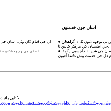
اسان جون خدمتون
● اسان مارڪيٽ جي رخ تي اصرار ڪريون ٿا، اسان جي پروڊڪٽس تي توجهه ڏيون ٿا، ۽ گراهڪن
جي اطمينان کي مرڪز بڻائين ٿا.
● جيڪڏهن توهان اسان جي شين ۾ دلچسپي رکو ٿا، pls اسان سان رابطو ڪريو. اسان توهان کي
© ڪاپي رائيٽ - 2010-2022: سڀ حق محفو
ٽن پنروڪ تاکتياتي بوٽن
,
جابلو بوٽ- ٽِڪي بوٽ- فيشن جا بوٽ
,
مردن ج