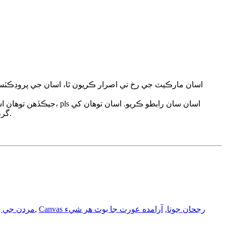
گرم دل جي خدمت پيش ڪندا آهيون.
Canvas رجحان جوتا
,
آرامده عورت جا بوٽ هر شيء
,
مردن جي بو