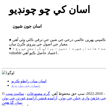
اسان کي ڇو چونڊيو
اسان جون شيون
● ان جي قيام کان وٺي، اسان جي ڪمپني پهرين عالمي درجي جي شين جي ترقي ڪئي وئي آهي
معيار جي اصول جي پيروي ڪرڻ سان.
● اسان جي پروڊڪٽس صنعت ۾ شاندار شهرت ۽ نئين ۽ پراڻي گراهڪن جي وچ ۾
valuable اعتماد حاصل ڪيو آهي..
اسان سان رابطو ڪريو
اسان جي باري ۾
ظ آهن.
گرم مصنوعات
-
سائيٽ ميپ
ي چڙهڻ واري جبلن جي بوٽن
,
آرامده فيشن آرامده عورتن جي بوٽن
,
سان گڏ هجن