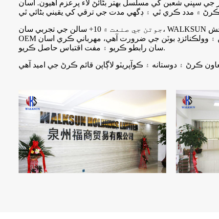
ي سڀني شعبن کي مسلسل بهتر بڻائڻ لاء پرعزم آهيون. اسان
جوتن جي صنعت ۾ 10+ سالن جي تجربي سان، WALKSUN مختلف مارڪيٽن ۽ علائقن ۾ گراهڪ جي گهرج کي چڱي طرح سمجهي ٿو، ۽ توهان جي ڪاروبار کي پيشه ور ۽ منافعي بخش ODM ۽
OEM خدمتن سان مهيا ڪرڻ جي قابل آهي. جڏھن توھان کي گھربل جابلو ھلندڙ ٻاھرين بوٽن، ڪم جي بوٽن، سنيڪرز / آرامده بوٽن، انجيڪشن ۽ وولڪنائزڊ بوٽن جي ضرورت آھي، مھرباني ڪري اسان
سان رابطو ڪريو ۽ مفت اقتباس حاصل ڪريو.