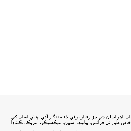
اهو اسان جي تيز رفتار ترقي لاء مددگار آهي. هاڻي اسان کي