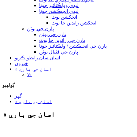
ليڊي وولڪنائيز جوتا
ليڊي انجيڪشن جوتا
انجکشن بوٽ
انجکشن راندين جا بوٽ
ٻارن جي بوٽن
ٻارن جي بوٽن
ٻارن جي راندين جا بوٽ
ٻارن جي انجيڪشن / ولڪنائيز جوتا
ٻارن جي فٽبال بوٽن
اسان سان رابطو ڪريو
خبرون
اسان جي باري ۾
Vr
ڳولهيو
گهر
اسان جي باري ۾
اسان جي باري ۾