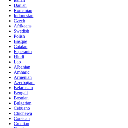
Italian
Danish
Romanian
Indonesian
Czech
Afrikaans
Swedish
Polish
Basque
Catalan
Esperanto
Hindi
Lao
Albanian
Amharic
Armenian
Azerbaijani
Belarusian
Bengali
Bosnian
Bulgarian
Cebuano
Chichewa
Corsican
Croatian